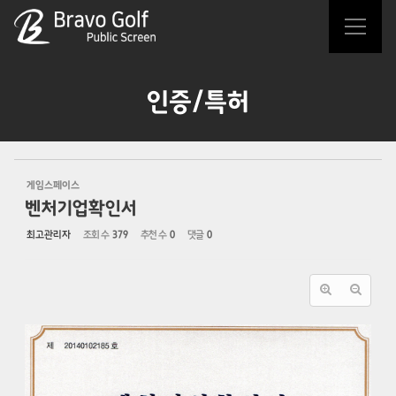
Sketchbook5, 스케치북5
Sketchbook5, 스케치북5
인증/특허
게임스페이스
벤처기업확인서
최고관리자
조회 수
379
추천 수
0
댓글
0