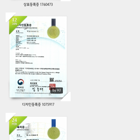
상표등록증 1760473
12
JAN
468
by HJ
디자인등록증 1075917
24
FEB
935