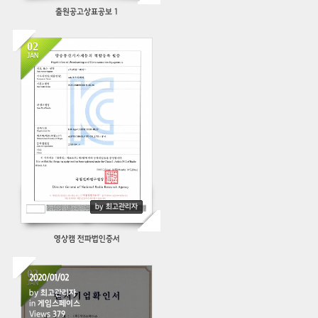
출원공고상표공보 1
02
JAN
438
by 최고관리자
영상캠 전파법인증서
02
2020/01/02
JAN
by
최고관리자
in
게임스페이스
Views
379