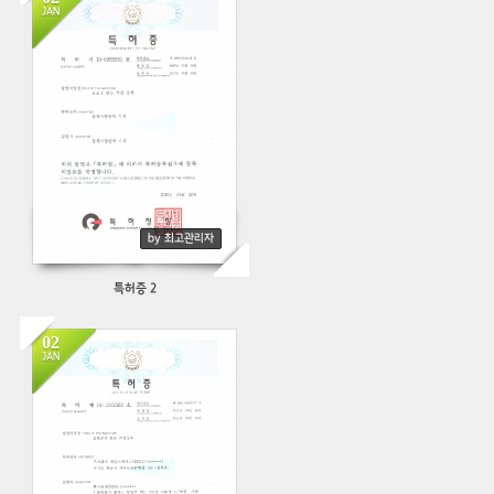
JAN
548
by 최고관리자
특허증 2
02
JAN
442