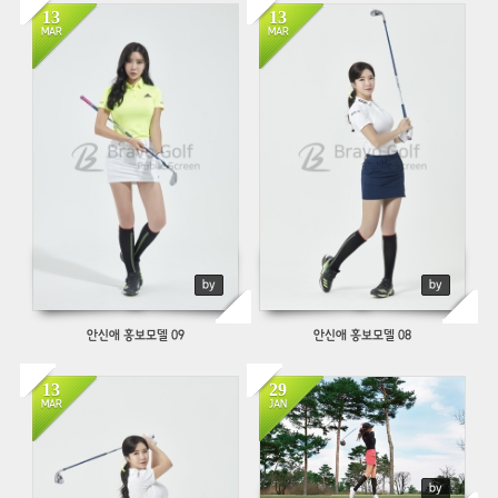
13
13
675
697
MAR
MAR
by
by
안신애 홍보모델 09
안신애 홍보모델 08
13
29
803
647
MAR
JAN
by