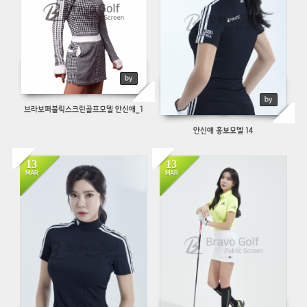
by
by
브라보퍼블릭스크린골프모델 안신애_1
안신애 홍보모델 14
13
13
1226
914
MAR
MAR