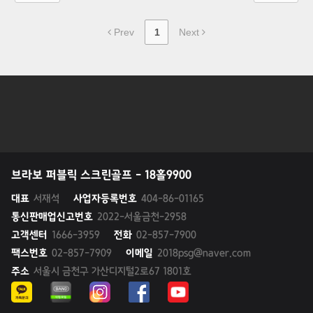
Prev
1
Next
브라보 퍼블릭 스크린골프 - 18홀9900
대표
서재석
사업자등록번호
404-86-01165
통신판매업신고번호
2022-서울금천-2958
고객센터
1666-3959
전화
02-857-7900
팩스번호
02-857-7909
이메일
2018psg@naver.com
주소
서울시 금천구 가산디지털2로67 1801호