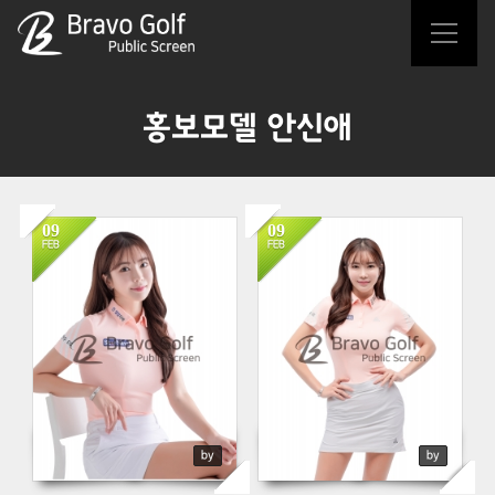
Sketchbook5, 스케치북5
Sketchbook5, 스케치북5
홍보모델 안신애
09
09
1038
780
FEB
FEB
by
by