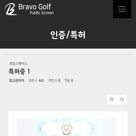
Sketchbook5, 스케치북5
Sketchbook5, 스케치북5
인증/특허
게임스페이스
특허증 1
최고관리자
조회 수
442
추천 수
0
댓글
0