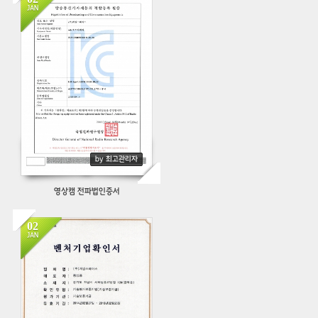
JAN
438
by 최고관리자
영상캠 전파법인증서
02
JAN
379