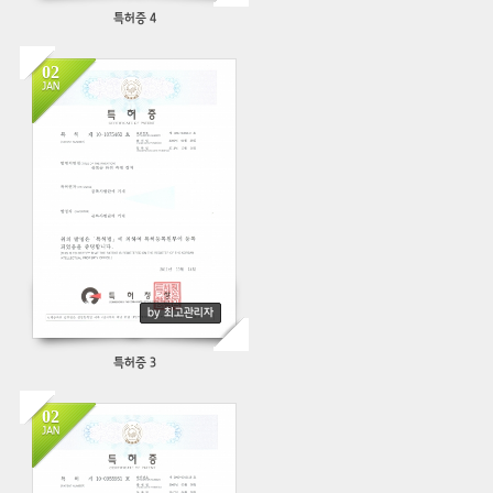
특허증 4
02
JAN
357
by 최고관리자
특허증 3
02
JAN
548