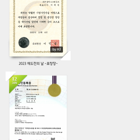
by HJ
2023 재도전의 날 -표창장-
12
JAN
514