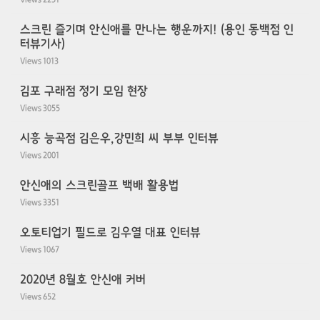
Views
2251
스크린 즐기며 안신애를 만나는 행운까지! (용인 동백점 인
터뷰기사)
Views
1013
김포 구래점 정기 모임 현장
Views
3055
시흥 능곡점 김은우,강민희 씨 부부 인터뷰
Views
2001
안신애의 스크린골프 백배 활용법
Views
3351
오토티업기 필드로 김우열 대표 인터뷰
Views
1067
2020년 8월호 안신애 커버
Views
652