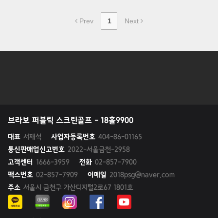
Prev
1
Next
브라보 퍼블릭 스크린골프 - 18홀9900
대표
서재석
사업자등록번호
404-86-01165
통신판매업신고번호
2022-서울금천-2958
고객센터
1666-3959
전화
02-857-7900
팩스번호
02-857-7909
이메일
2018psg@naver.com
주소
서울시 금천구 가산디지털2로67 1801호