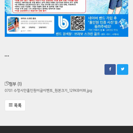
첨부 (1)
0701 수정시안홀인원이글이벤트_원본크기_129KB이하.jpg
목록