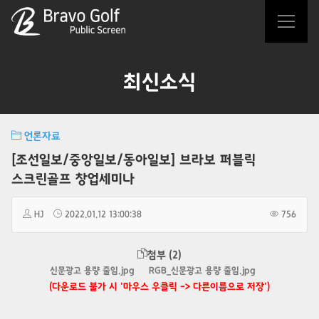
최신소식
언론자료
[조선일보/중앙일보/동아일보] 브라보 퍼블릭
스크린골프 창업세미나
HJ
2022.01.12 13:00:38
756
첨부 (2)
신문광고 용량 줄임.jpg
RGB_신문광고 용량 줄임.jpg
(다운로드 불가 시 '마우스 우클릭 -> 다른이름으로 저장')