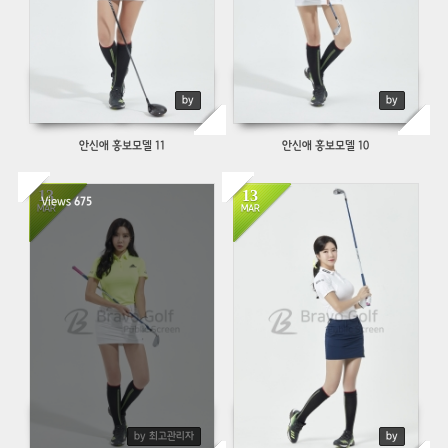
by
by
안신애 홍보모델 11
안신애 홍보모델 10
13
13
Views
675
697
MAR
MAR
by 최고관리자
by