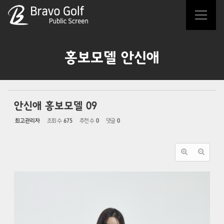
Sketchbook5, 스케치북5
Sketchbook5, 스케치북5
홍보모델 안신애
안신애 홍보모델 09
최고관리자
조회 수
675
추천 수
0
댓글
0