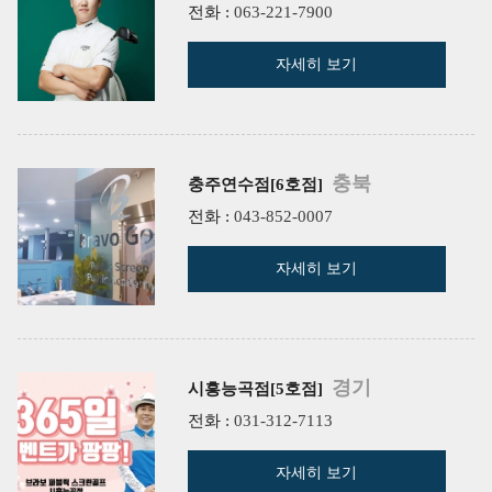
전화 :
063-221-7900
자세히 보기
충북
충주연수점[6호점]
전화 :
043-852-0007
자세히 보기
경기
시흥능곡점[5호점]
전화 :
031-312-7113
자세히 보기