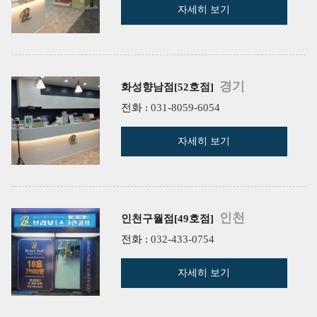
자세히 보기
경기
화성향남점[52호점]
전화 :
031-8059-6054
자세히 보기
인천
인천구월점[49호점]
전화 :
032-433-0754
자세히 보기