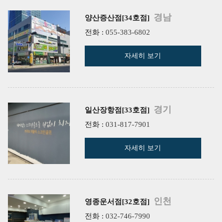
경남
양산증산점[34호점]
전화 :
055-383-6802
자세히 보기
경기
일산장항점[33호점]
전화 :
031-817-7901
자세히 보기
인천
영종운서점[32호점]
전화 :
032-746-7990