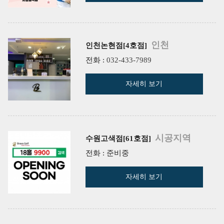
인천
인천논현점[4호점]
전화 :
032-433-7989
자세히 보기
시공지역
수원고색점[61호점]
전화 : 준비중
자세히 보기