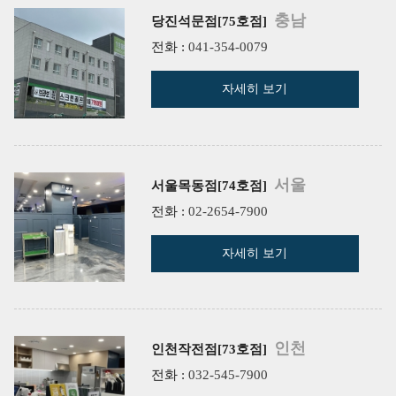
충남
당진석문점[75호점]
전화 :
041-354-0079
자세히 보기
서울
서울목동점[74호점]
전화 :
02-2654-7900
자세히 보기
인천
인천작전점[73호점]
전화 :
032-545-7900