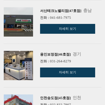
충남
서산테크노밸리점[47호점]
전화 :
041-681-7975
자세히 보기
경기
용인보정점[46호점]
전화 :
031-264-8279
자세히 보기
인천
인천송도점[45호점]
전화 :
032-832-7907