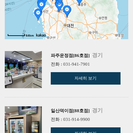
64km
경기
파주운정점[86호점]
전화 :
031-941-7901
자세히 보기
경기
일산덕이점[88호점]
전화 :
031-914-9900