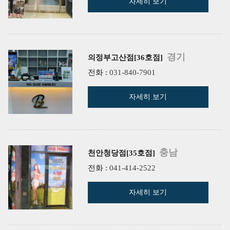
자세히 보기
경기
의정부고산점[36호점]
전화 :
031-840-7901
자세히 보기
충남
천안청당점[35호점]
전화 :
041-414-2522
자세히 보기