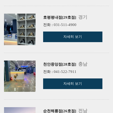
경기
호평평내점[29호점]
전화 :
031-511-4900
자세히 보기
충남
천안중앙점[28호점]
전화 :
041-522-7911
자세히 보기
전남
순천해룡점[26호점]