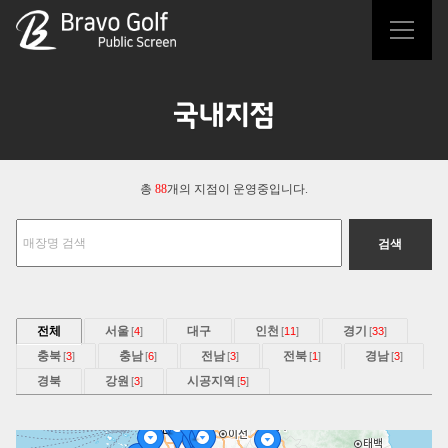
국내지점
총
88
개의 지점이 운영중입니다.
전체
서울
대구
인천
경기
[
4
]
[
11
]
[
33
]
충북
충남
전남
전북
경남
[
3
]
[
6
]
[
3
]
[
1
]
[
3
]
경북
강원
시공지역
[
3
]
[
5
]