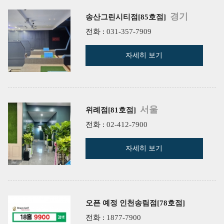
경기
송산그린시티점[85호점]
전화 :
031-357-7909
자세히 보기
서울
위례점[81호점]
전화 :
02-412-7900
자세히 보기
오픈 예정 인천송림점[78호점]
전화 :
1877-7900