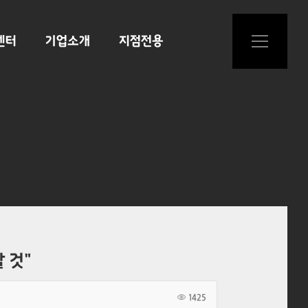
센터
기업소개
지점전용
 것"
1425