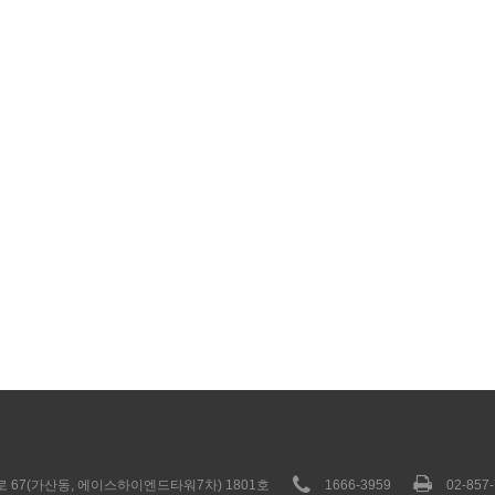
 67(가산동, 에이스하이엔드타워7차) 1801호
1666-3959
02-857