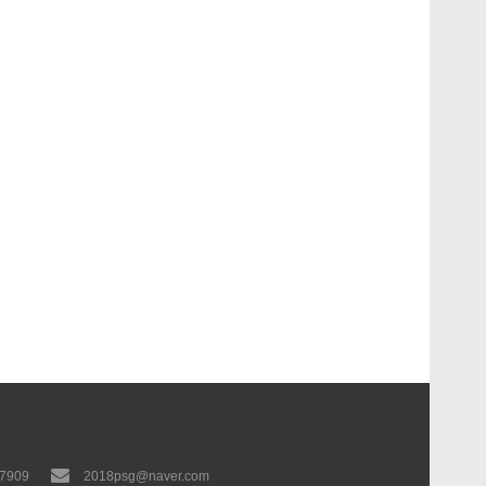
-7909
2018psg@naver.com