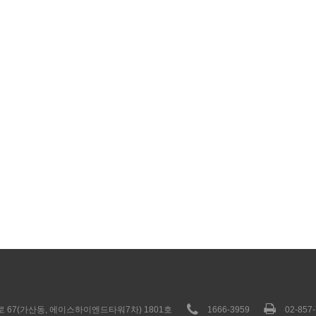
 67(가산동, 에이스하이엔드타워7차) 1801호
1666-3959
02-857