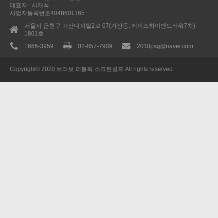
대표자 : 서재석
사업자등록번호4048601165
서울시 금천구 가산디지털2로 67(가산동, 에이스하이엔드타워7차)
1801호
1666-3959
02-857-7909
2018psg@naver.com
Copyright© 2020 브라보 퍼블릭 스크린골프 All rights reserved.