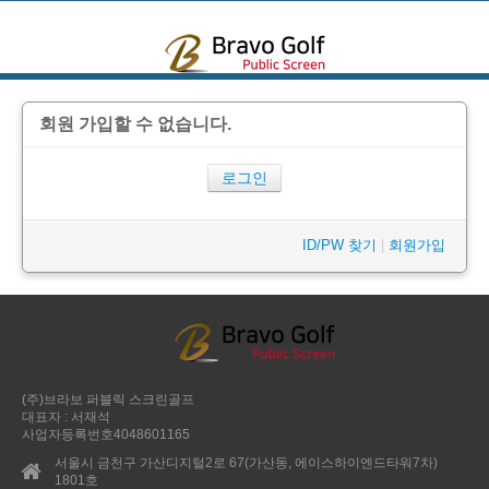
본문으로 바로가기
회원 가입할 수 없습니다.
로그인
ID/PW 찾기
|
회원가입
(주)브라보 퍼블릭 스크린골프
대표자 : 서재석
사업자등록번호4048601165
서울시 금천구 가산디지털2로 67(가산동, 에이스하이엔드타워7차)
1801호