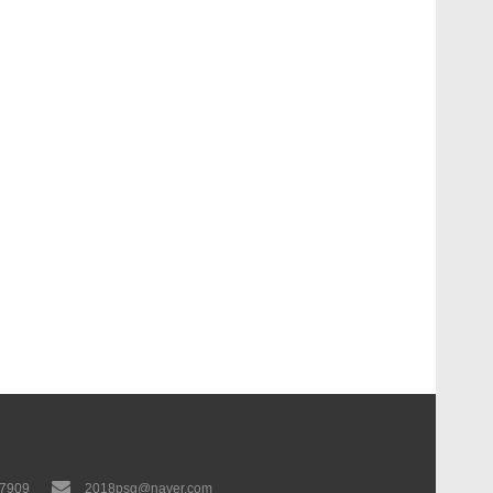
-7909
2018psg@naver.com