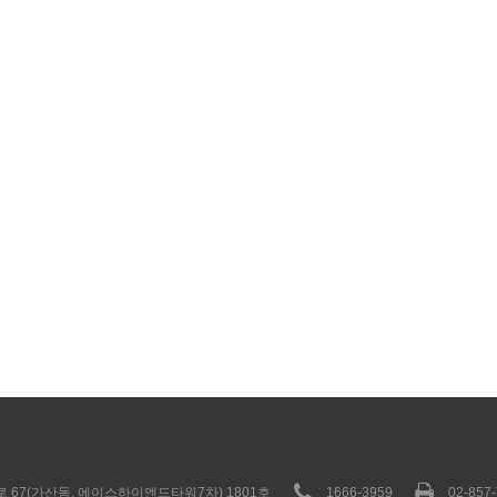
 67(가산동, 에이스하이엔드타워7차) 1801호
1666-3959
02-857