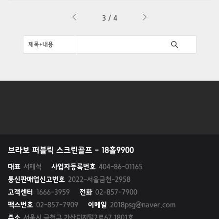
3 / 4
브라보 퍼블릭 스크린골프 - 18홀9900
대표
서재석
사업자등록번호
404-86-01165
통신판매업신고번호
2022-서울금천-2958
고객센터
1666-3959
전화
02-857-7900
팩스번호
02-857-7909
이메일
2018psg@naver.com
주소
서울시 금천구 가산디지털2로67 1801호