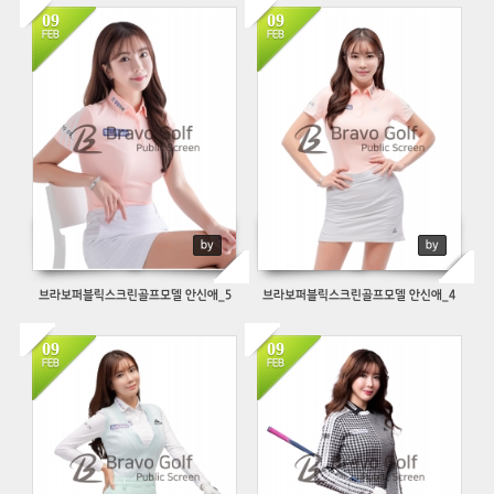
09
09
1038
780
FEB
FEB
by
by
브라보퍼블릭스크린골프모델 안신애_5
브라보퍼블릭스크린골프모델 안신애_4
09
09
16172
521
FEB
FEB