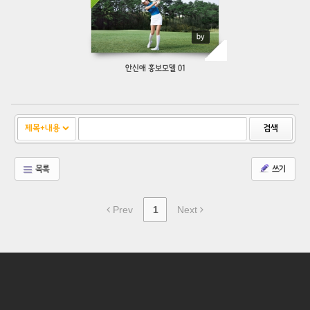
by
안신애 홍보모델 01
검색
목록
쓰기
Prev
1
Next