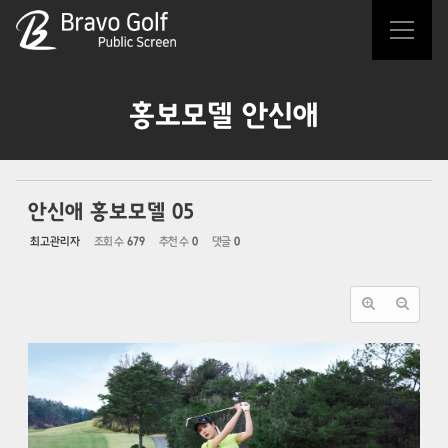
Sketchbook5, 스케치북5
Sketchbook5, 스케치북5
홍보모델 안신애
안신애 홍보모델 05
최고관리자
조회 수
679
추천 수
0
댓글
0