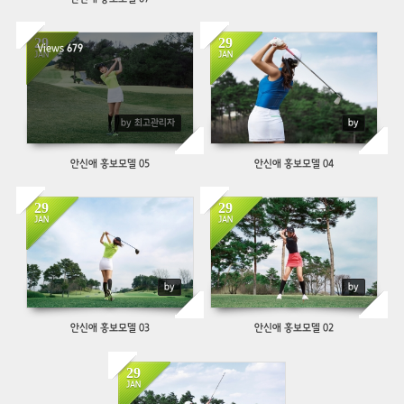
29
29
Views
679
654
JAN
JAN
by 최고관리자
by
안신애 홍보모델 05
안신애 홍보모델 04
29
29
637
783
JAN
JAN
by
by
안신애 홍보모델 03
안신애 홍보모델 02
29
786
JAN